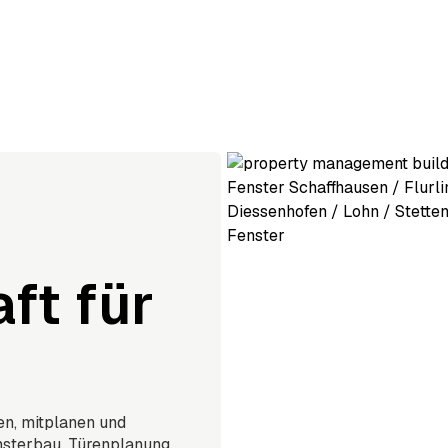
ft für
en, mitplanen und
nsterbau, Türenplanung,